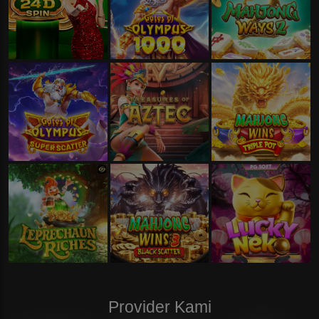
Provider Kami