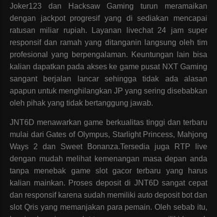
Joker123 dan Hacksaw Gaming turun meramaikan
dengan jackpot progresif yang di sediakan mencapai
ratusan miliar rupiah. Layanan livechat 24 jam super
responsif dan ramah yang ditanganin langsung oleh tim
profesional yang berpengalaman. Keuntungan lain bisa
kalian dapatkan pada akses ke game pusat NXT Gaming
sangant berjalan lancar sehingga tidak ada alasan
apapun untuk menghilangkan JP yang sering disebabkan
oleh pihak yang tidak bertanggung jawab.
JNT6D menawarkan game berkualitas tinggi dan terbaru
mulai dari Gates of Olympus, Starlight Princess, Mahjong
Ways 2 dan Sweet Bonanza.Tersedia juga RTP live
dengan mudah melihat kemenangan masa depan anda
tanpa menebak game slot gacor terbaru yang harus
kalian mainkan. Proses deposit di JNT6D sangat cepat
dan responsif karena sudah memiliki auto deposit bot dan
slot Qris yang memanjakan para pemain. Oleh sebab itu,