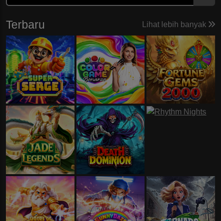
Terbaru
Lihat lebih banyak