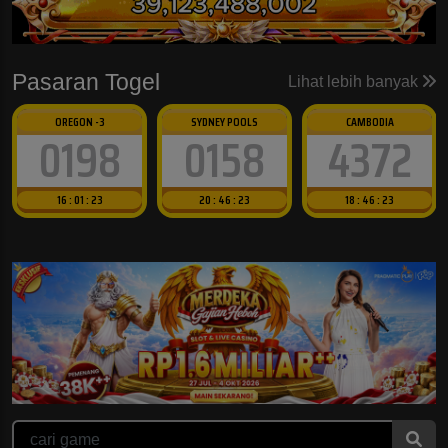
Pasaran Togel
Lihat lebih banyak
OREGON -3
SYDNEY POOLS
CAMBODIA
0198
0158
4372
16 : 01 : 22
20 : 46 : 22
18 : 46 : 22