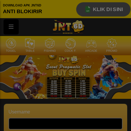
DOWNLOAD APK JNT6D
KLIK DI SINI
ANTI BLOKIRIR
TOGEL
TABLE
FISHING
COCK F.
ARCADE
PROMO
ME
Username