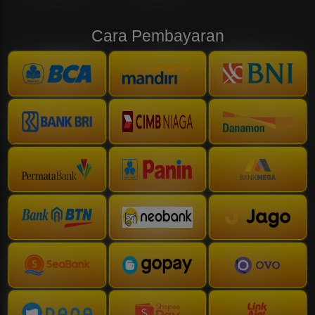
Cara Pembayaran