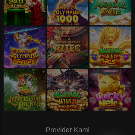
Provider Kami