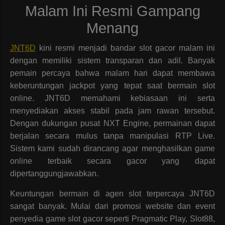
Malam Ini Resmi Gampang
Menang
JNT6D
kini resmi menjadi bandar slot gacor malam ini
dengan memiliki sistem transparan dan adil. Banyak
pemain percaya bahwa malam hari dapat membawa
keberuntungan jackpot yang tepat saat bermain slot
online. JNT6D memahami kebiasaan ini serta
menyediakan akses stabil pada jam rawan tersebut.
Dengan dukungan pusat NXT Engine, permainan dapat
berjalan secara mulus tanpa manipulasi RTP Live.
Sistem kami sudah dirancang agar menghasilkan game
online terbaik secara gacor yang dapat
dipertanggungjawabkan.
Keuntungan bermain di agen slot terpercaya JNT6D
sangat banyak. Mulai dari promosi website dan event
penyedia game slot gacor seperti Pragmatic Play, Slot88,