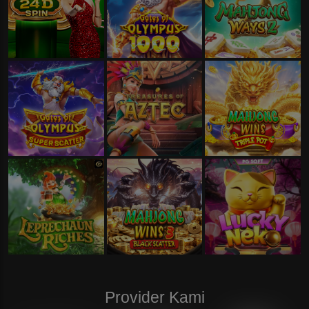
Provider Kami