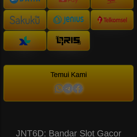
Temui Kami
JNT6D: Bandar Slot Gacor