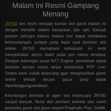
Malam Ini Resmi Gampang
Menang
JNT6D
kini resmi menjadi bandar slot gacor malam ini
dengan memiliki sistem transparan dan adil. Banyak
pemain percaya bahwa malam hari dapat membawa
keberuntungan jackpot yang tepat saat bermain slot
online. JNT6D memahami kebiasaan ini serta
menyediakan akses stabil pada jam rawan tersebut.
Dengan dukungan pusat NXT Engine, permainan dapat
berjalan secara mulus tanpa manipulasi RTP Live.
Sistem kami sudah dirancang agar menghasilkan game
online terbaik secara gacor yang dapat
dipertanggungjawabkan.
Keuntungan bermain di agen slot terpercaya JNT6D
sangat banyak. Mulai dari promosi website dan event
penyedia game slot gacor seperti Pragmatic Play, Slot88,