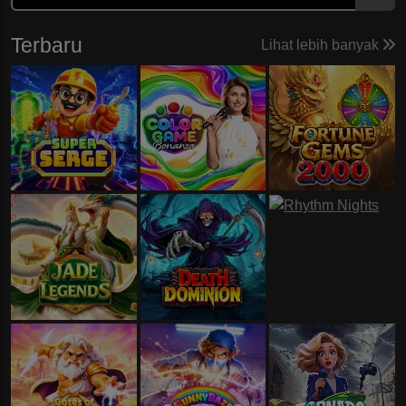
Terbaru
Lihat lebih banyak