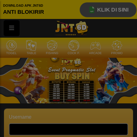
DOWNLOAD APK JNT6D
KLIK DI SINI
ANTI BLOKIRIR
TOGEL
TABLE
FISHING
COCK F.
ARCADE
PROMO
ME
Username