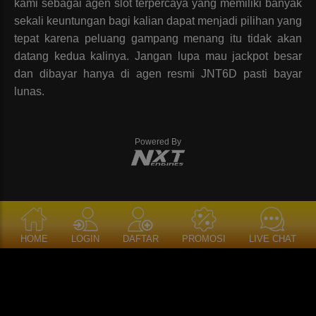
kami sebagai agen slot terpercaya yang memiliki banyak
sekali keuntungan bagi kalian dapat menjadi pilihan yang
tepat karena peluang gampang menang itu tidak akan
datang kedua kalinya. Jangan lupa mau jackpot besar
dan dibayar hanya di agen resmi JNT6D pasti bayar
lunas.
Powered By
HOME
LOGIN
DAFTAR
PROMOSI
LIVE CHAT