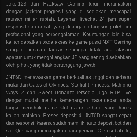
Joker123 dan Hacksaw Gaming turun meramaikan
dengan jackpot progresif yang di sediakan mencapai
ratusan miliar rupiah. Layanan livechat 24 jam super
responsif dan ramah yang ditanganin langsung oleh tim
profesional yang berpengalaman. Keuntungan lain bisa
kalian dapatkan pada akses ke game pusat NXT Gaming
sangant berjalan lancar sehingga tidak ada alasan
apapun untuk menghilangkan JP yang sering disebabkan
oleh pihak yang tidak bertanggung jawab.
JNT6D menawarkan game berkualitas tinggi dan terbaru
mulai dari Gates of Olympus, Starlight Princess, Mahjong
Ways 2 dan Sweet Bonanza.Tersedia juga RTP live
dengan mudah melihat kemenangan masa depan anda
tanpa menebak game slot gacor terbaru yang harus
kalian mainkan. Proses deposit di JNT6D sangat cepat
dan responsif karena sudah memiliki auto deposit bot dan
slot Qris yang memanjakan para pemain. Oleh sebab itu,