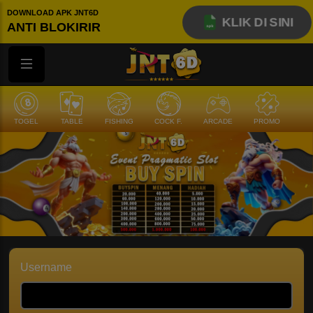
DOWNLOAD APK JNT6D
KLIK DI SINI
ANTI BLOKIRIR
TOGEL
TABLE
FISHING
COCK F.
ARCADE
PROMO
ME
Username