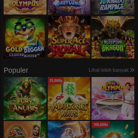
Populer
Lihat lebih banyak