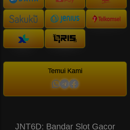
Temui Kami
JNT6D: Bandar Slot Gacor