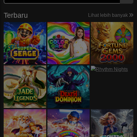
Terbaru
Lihat lebih banyak