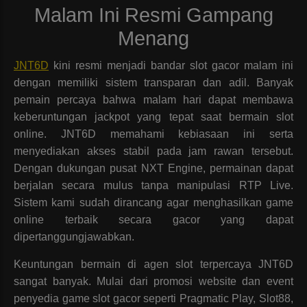
Malam Ini Resmi Gampang
Menang
JNT6D
kini resmi menjadi bandar slot gacor malam ini
dengan memiliki sistem transparan dan adil. Banyak
pemain percaya bahwa malam hari dapat membawa
keberuntungan jackpot yang tepat saat bermain slot
online. JNT6D memahami kebiasaan ini serta
menyediakan akses stabil pada jam rawan tersebut.
Dengan dukungan pusat NXT Engine, permainan dapat
berjalan secara mulus tanpa manipulasi RTP Live.
Sistem kami sudah dirancang agar menghasilkan game
online terbaik secara gacor yang dapat
dipertanggungjawabkan.
Keuntungan bermain di agen slot terpercaya JNT6D
sangat banyak. Mulai dari promosi website dan event
penyedia game slot gacor seperti Pragmatic Play, Slot88,