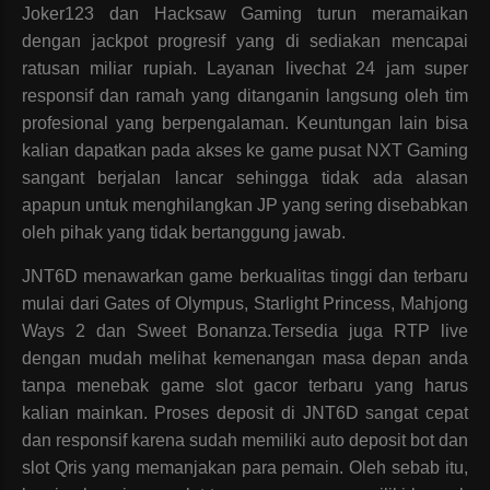
Joker123 dan Hacksaw Gaming turun meramaikan
dengan jackpot progresif yang di sediakan mencapai
ratusan miliar rupiah. Layanan livechat 24 jam super
responsif dan ramah yang ditanganin langsung oleh tim
profesional yang berpengalaman. Keuntungan lain bisa
kalian dapatkan pada akses ke game pusat NXT Gaming
sangant berjalan lancar sehingga tidak ada alasan
apapun untuk menghilangkan JP yang sering disebabkan
oleh pihak yang tidak bertanggung jawab.
JNT6D menawarkan game berkualitas tinggi dan terbaru
mulai dari Gates of Olympus, Starlight Princess, Mahjong
Ways 2 dan Sweet Bonanza.Tersedia juga RTP live
dengan mudah melihat kemenangan masa depan anda
tanpa menebak game slot gacor terbaru yang harus
kalian mainkan. Proses deposit di JNT6D sangat cepat
dan responsif karena sudah memiliki auto deposit bot dan
slot Qris yang memanjakan para pemain. Oleh sebab itu,