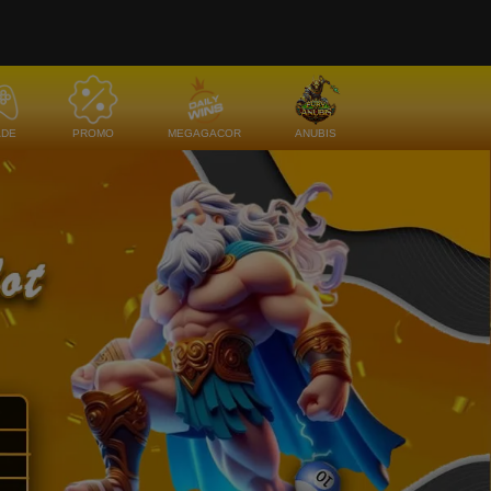
ADE
PROMO
MEGAGACOR
ANUBIS