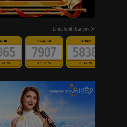
Lihat lebih banyak
NGAPORE
TAIWAN
TOTO MACAW 1
TOTO M
907
5838
4072
63
: 50 : 12
10 : 45 : 12
14 : 00 : 12
03 : 0