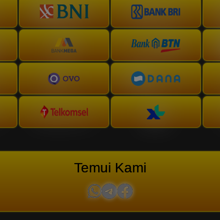
Temui Kami