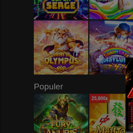
Populer