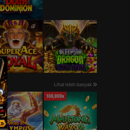
Lihat lebih banyak