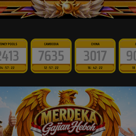
CAMBODIA
CHINA
JAPAN
SI
7635
3017
9078
5
12 : 57 : 19
16 : 42 : 19
18 : 27 : 19
18 