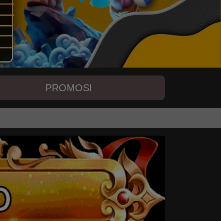
PROMOSI