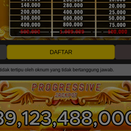
DAFTAR
 tidak bertanggung jawab.