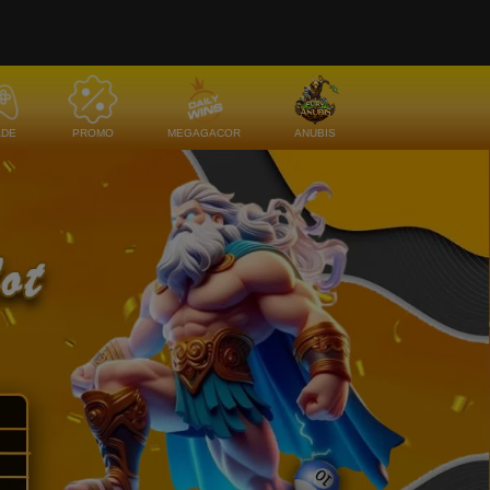
ADE
PROMO
MEGAGACOR
ANUBIS