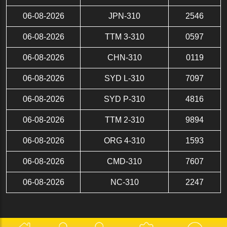
06-08-2026
JPN-310
2546
06-08-2026
TTM 3-310
0597
06-08-2026
CHN-310
0119
06-08-2026
SYD L-310
7097
06-08-2026
SYD P-310
4816
06-08-2026
TTM 2-310
9894
06-08-2026
ORG 4-310
1593
06-08-2026
CMD-310
7607
06-08-2026
NC-310
2247