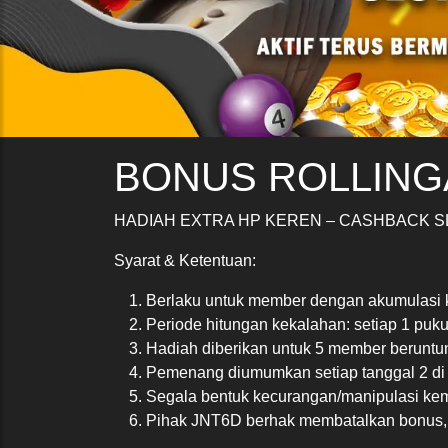
BONUS ROLLINGA
HADIAH EXTRA HP KEREN – CASHBACK SL
Syarat & Ketentuan:
Berlaku untuk member dengan akumulasi k
Periode hitungan kekalahan: setiap 1 puku
Hadiah diberikan untuk 5 member beruntu
Pemenang diumumkan setiap tanggal 2 di 
Segala bentuk kecurangan/manipulasi ke
Pihak JNT6D berhak membatalkan bonus, d