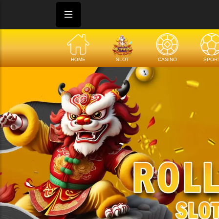
HOME
SLOT
CASINO
SPOR