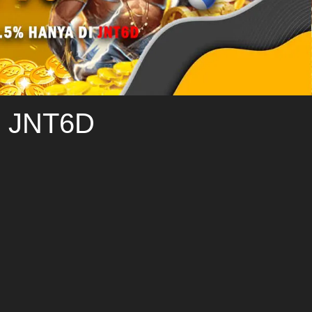
 JNT6D