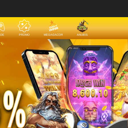
ADE
PROMO
MEGAGACOR
ANUBIS