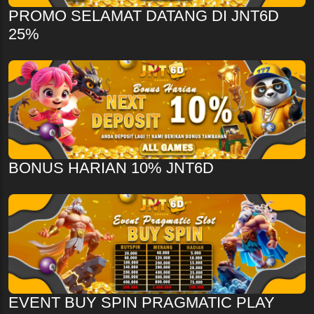
PROMO SELAMAT DATANG DI JNT6D
25%
BONUS HARIAN 10% JNT6D
EVENT BUY SPIN PRAGMATIC PLAY