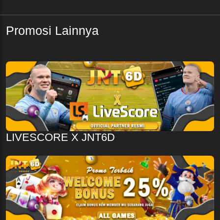
Promosi Lainnya
LIVESCORE X JNT6D