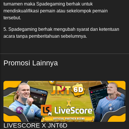
turnamen maka Spadegaming berhak untuk
mendiskualifikasi pemain atau sekelompok pemain
tersebut.
5. Spadegaming berhak mengubah syarat dan ketentuan
acara tanpa pemberitahuan sebelumnya.
Promosi Lainnya
LIVESCORE X JNT6D