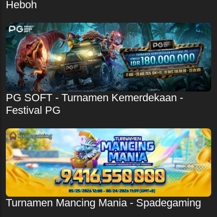
Heboh
PG SOFT - Turnamen Kemerdekaan -
Festival PG
Turnamen Mancing Mania - Spadegaming