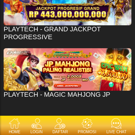
PLAYTECH - GRAND JACKPOT
PROGRESSIVE
PLAYTECH - MAGIC MAHJONG JP
HOME
LOGIN
DAFTAR
PROMOSI
LIVE CHAT