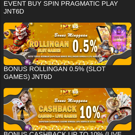
EVENT BUY SPIN PRAGMATIC PLAY
JNT6D
BONUS ROLLINGAN 0.5% (SLOT
GAMES) JNT6D
BONUS CASHBACK UP TO 10% (LIVE