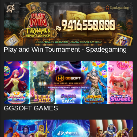
Play and Win Tournament - Spadegaming
GGSOFT GAMES