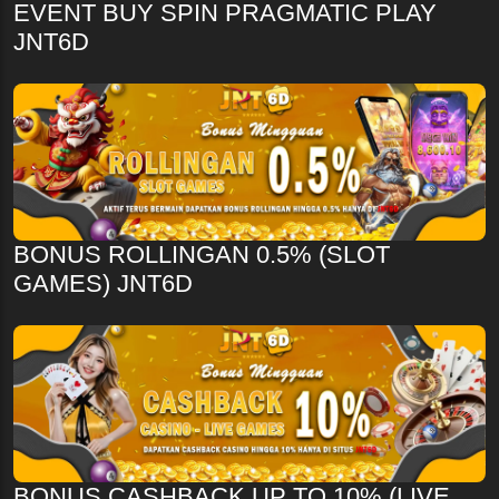
EVENT BUY SPIN PRAGMATIC PLAY
JNT6D
BONUS ROLLINGAN 0.5% (SLOT
GAMES) JNT6D
BONUS CASHBACK UP TO 10% (LIVE