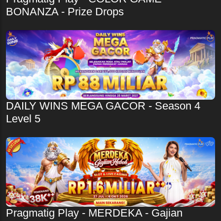
BONANZA - Prize Drops
DAILY WINS MEGA GACOR - Season 4
Level 5
Pragmatig Play - MERDEKA - Gajian