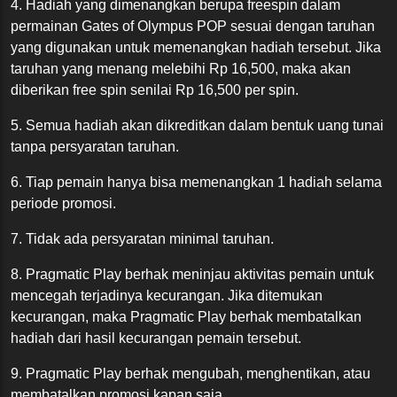
4. Hadiah yang dimenangkan berupa freespin dalam
permainan Gates of Olympus POP sesuai dengan taruhan
yang digunakan untuk memenangkan hadiah tersebut. Jika
taruhan yang menang melebihi Rp 16,500, maka akan
diberikan free spin senilai Rp 16,500 per spin.
5. Semua hadiah akan dikreditkan dalam bentuk uang tunai
tanpa persyaratan taruhan.
6. Tiap pemain hanya bisa memenangkan 1 hadiah selama
periode promosi.
7. Tidak ada persyaratan minimal taruhan.
8. Pragmatic Play berhak meninjau aktivitas pemain untuk
mencegah terjadinya kecurangan. Jika ditemukan
kecurangan, maka Pragmatic Play berhak membatalkan
hadiah dari hasil kecurangan pemain tersebut.
9. Pragmatic Play berhak mengubah, menghentikan, atau
membatalkan promosi kapan saja.