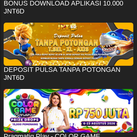
BONUS DOWNLOAD APLIKASI 10.000
JNT6D
DEPOSIT PULSA TANPA POTONGAN
JNT6D
Pragmatig Play - COLOR GAME