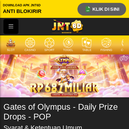
DOWNLOAD APK JNT6D
KLIK DI SINI
ANTI BLOKIRIR
SLOT
CASINO
SPORT
TOGEL
TABLE
FISHING
COCK
Gates of Olympus - Daily Prize
Drops - POP
Syarat & Ketentuan Umum