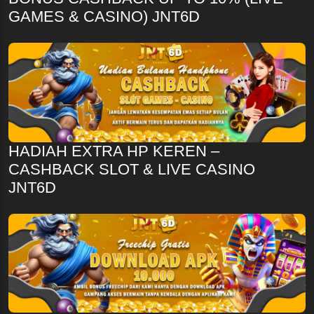
GAMES & CASINO) JNT6D
HADIAH EXTRA HP KEREN –
CASHBACK SLOT & LIVE CASINO
JNT6D